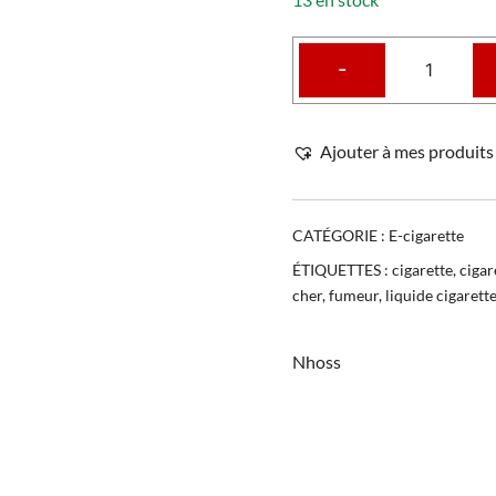
-
Ajouter à mes produits 
CATÉGORIE :
E-cigarette
ÉTIQUETTES :
cigarette
,
cigar
cher
,
fumeur
,
liquide cigarett
Nhoss