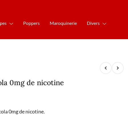
ipes
Poppers
Maroquinerie
Divers
ola 0mg de nicotine
cola 0mg de nicotine.