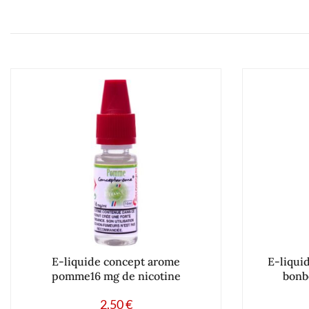
E-liquide concept arome
E-liqui
pomme16 mg de nicotine
bonb
2.50
€