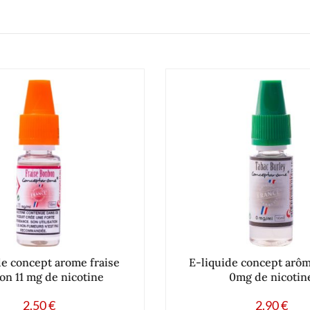
de concept arome fraise
E-liquide concept arôm
on 11 mg de nicotine
0mg de nicotin
2.50
€
2.90
€