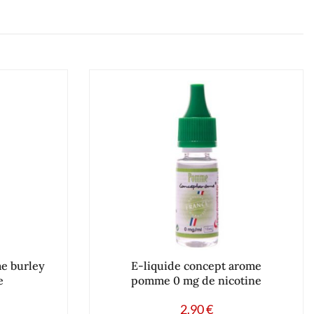
e burley
E-liquide concept arome
e
pomme 0 mg de nicotine
2.90
€