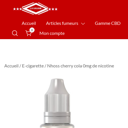
La Havane Nîmes
Accueil
Articles fumeurs
Gamme CBD
0
Mon compte
Accueil
/
E-cigarette
/ Nhoss cherry cola 0mg de nicotine