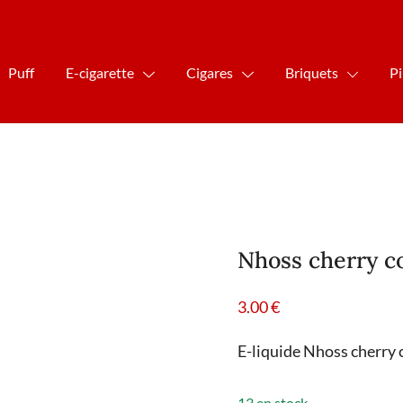
Puff
E-cigarette
Cigares
Briquets
P
Nhoss cherry c
3.00
€
E-liquide Nhoss cherry 
13 en stock