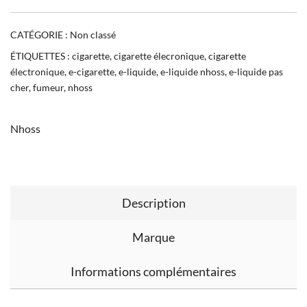
CATÉGORIE :
Non classé
ÉTIQUETTES :
cigarette
,
cigarette élecronique
,
cigarette
électronique
,
e-cigarette
,
e-liquide
,
e-liquide nhoss
,
e-liquide pas
cher
,
fumeur
,
nhoss
Nhoss
Description
Marque
Informations complémentaires