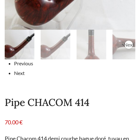
Next
Previous
Next
Pipe CHACOM 414
70.00
€
Pipe Chacom 414 demi courbe,bague doré, tuyau en