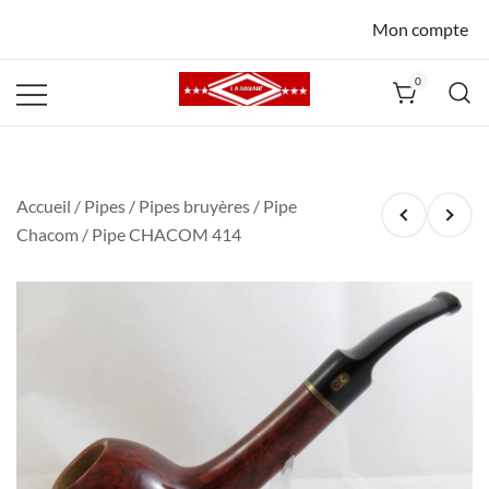
Mon compte
0
La Havane
Nîmes
Accueil
/
Pipes
/
Pipes bruyères
/
Pipe
Chacom
/ Pipe CHACOM 414