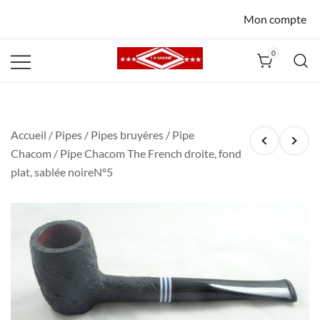
Mon compte
0
La Havane
Nîmes
Accueil
/
Pipes
/
Pipes bruyères
/
Pipe
Chacom
/ Pipe Chacom The French droite, fond
plat, sablée noireN°5