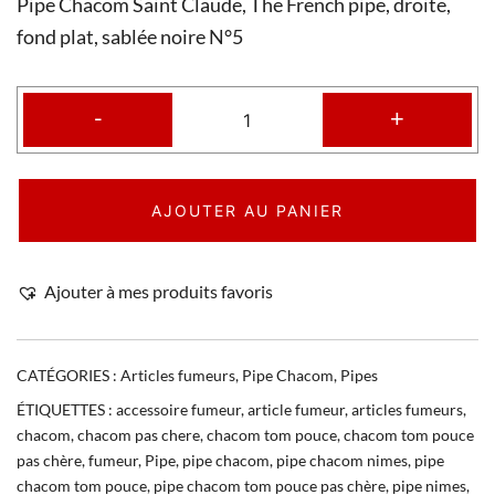
Pipe Chacom Saint Claude, The French pipe, droite,
fond plat, sablée noire N°5
-
+
AJOUTER AU PANIER
Ajouter à mes produits favoris
CATÉGORIES :
Articles fumeurs
,
Pipe Chacom
,
Pipes
ÉTIQUETTES :
accessoire fumeur
,
article fumeur
,
articles fumeurs
,
chacom
,
chacom pas chere
,
chacom tom pouce
,
chacom tom pouce
pas chère
,
fumeur
,
Pipe
,
pipe chacom
,
pipe chacom nimes
,
pipe
chacom tom pouce
,
pipe chacom tom pouce pas chère
,
pipe nimes
,