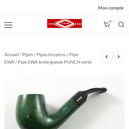
Mon compte
0
La Havane
Nîmes
Accueil
/
Pipes
/
Pipes bruyères
/
Pipe
EWA
/ Pipe EWA brûle gueule PUNCH verte