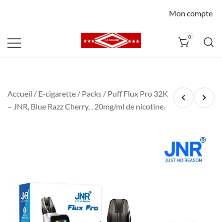
Mon compte
0
La Havane
Nîmes
Accueil
/
E-cigarette
/
Packs
/ Puff Flux Pro 32K
– JNR, Blue Razz Cherry, , 20mg/ml de nicotine.