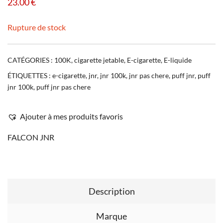
23.00
€
Rupture de stock
CATÉGORIES :
100K
,
cigarette jetable
,
E-cigarette
,
E-liquide
ÉTIQUETTES :
e-cigarette
,
jnr
,
jnr 100k
,
jnr pas chere
,
puff jnr
,
puff
jnr 100k
,
puff jnr pas chere
Ajouter à mes produits favoris
FALCON JNR
Description
Marque