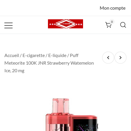
Mon compte
0
La Havane
Nîmes
Accueil
/
E-cigarette
/
E-liquide
/ Puff
Meteorite 100K JNR Strawberry Watemelon
Ice, 20 mg