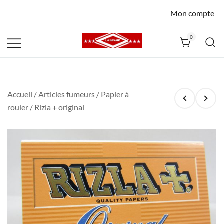
Mon compte
0
La Havane
Nîmes
Accueil
/
Articles fumeurs
/
Papier à
rouler
/ Rizla + original