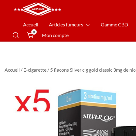
La Havane Nîmes
Accueil
Articles fumeurs
Gamme CBD
0
Mon compte
Accueil
/
E-cigarette
/ 5 flacons Silver cig gold classic 3mg de ni