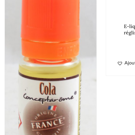
E-li
régl
Ajout