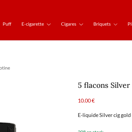
Puff
E-cigarette
Cigares
Briquets
P
cotine
5 flacons Silver
10.00
€
E-liquide Silver cig gold
208 en stock