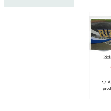
Rizl
A
prod