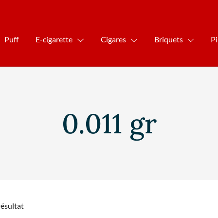
Puff
E-cigarette
Cigares
Briquets
P
0.011 gr
résultat