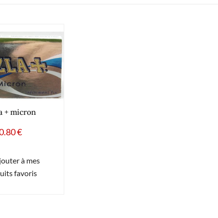
a + micron
0.80
€
jouter à mes
uits favoris