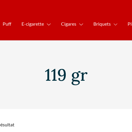
Puff
E-cigarette
Cigares
Briquets
P
119 gr
résultat