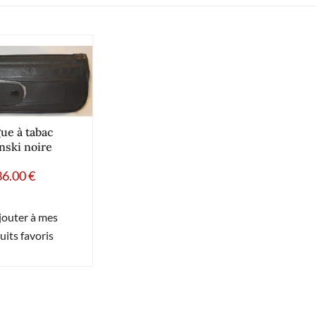
ue à tabac
nski noire
36.00
€
jouter à mes
uits favoris