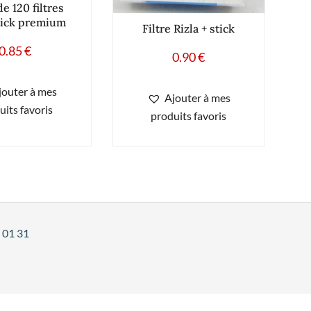
de 120 filtres
tick premium
Filtre Rizla + stick
0.85
€
0.90
€
jouter à mes
Ajouter à mes
uits favoris
produits favoris
 01 31