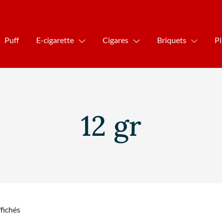
Puff
E-cigarette
Cigares
Briquets
P
12 gr
ffichés