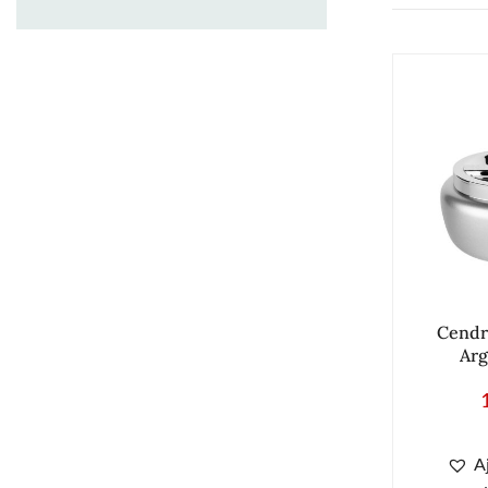
Cendr
Arg
A