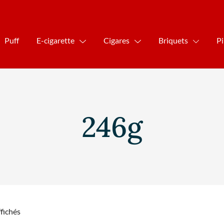
Puff
E-cigarette
Cigares
Briquets
P
246g
ffichés