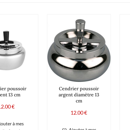
ier poussoir
Cendrier poussoir
ent 13 cm
argent diamètre 13
cm
12.00
€
12.00
€
jouter à mes
Ajouter à mes