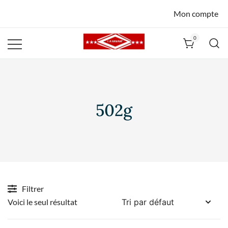
Mon compte
0
La Havane
Nîmes
502g
Filtrer
Voici le seul résultat