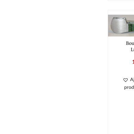
Bou
L
A
prod