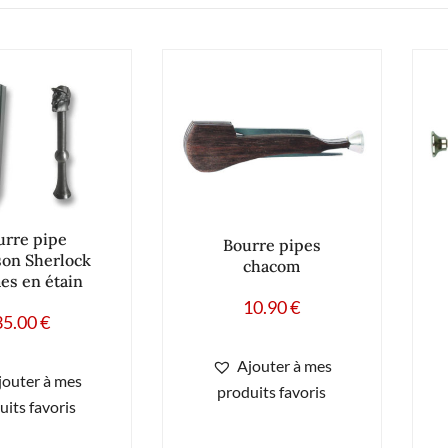
urre pipe
Bourre pipes
son Sherlock
chacom
es en étain
10.90
€
35.00
€
Ajouter à mes
jouter à mes
produits favoris
uits favoris