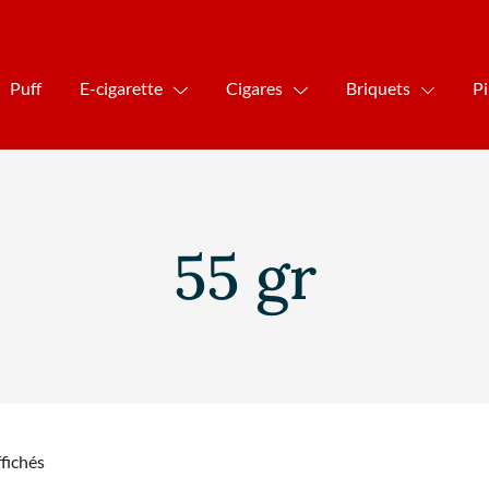
Puff
E-cigarette
Cigares
Briquets
P
55 gr
ffichés