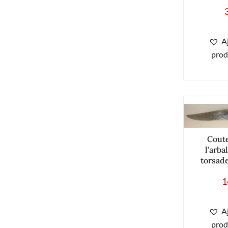
A
prod
Cout
l’arba
torsad
1
A
prod