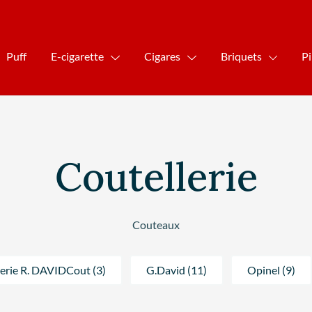
Puff
E-cigarette
Cigares
Briquets
P
Coutellerie
Couteaux
erie R. DAVIDCout (3)
G.David (11)
Opinel (9)