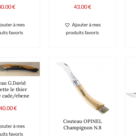
30.00
€
43.00
€
jouter à mes
Ajouter à mes
uits favoris
produits favoris
eau G.David
lette le thier
e cade/ebene
40.00
€
Couteau OPINEL
jouter à mes
Champignon N.8
uits favoris