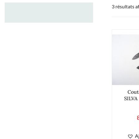
3 résultats a
Cout
SILVA 
A