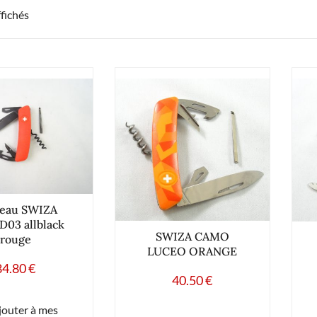
ffichés
eau SWIZA
D03 allblack
SWIZA CAMO
rouge
LUCEO ORANGE
84.80
€
40.50
€
jouter à mes