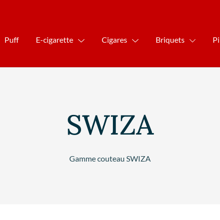
Puff
E-cigarette
Cigares
Briquets
P
SWIZA
Gamme couteau SWIZA