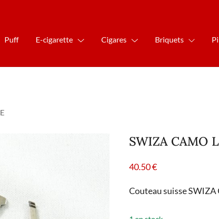
Puff
E-cigarette
Cigares
Briquets
P
E
SWIZA CAMO 
40.50
€
Couteau suisse SWIZA
1 en stock