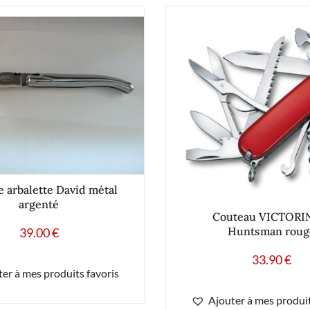
e arbalette David métal
argenté
Couteau VICTOR
Huntsman roug
39.00
€
33.90
€
er à mes produits favoris
Ajouter à mes produit