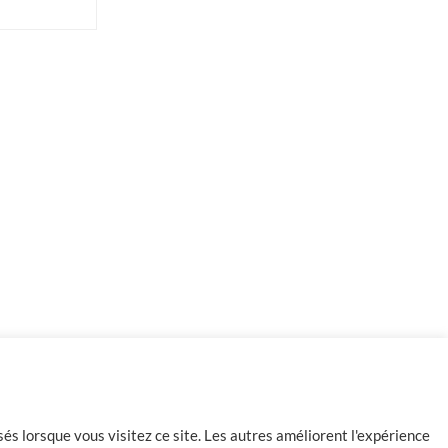
-
+
1 en stock
Ajouter au panier
és lorsque vous visitez ce site. Les autres améliorent l'expérience