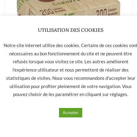
UTILISATION DES COOKIES
Notre site internet utilise des cookies. Certains de ces cookies son
nécessaires au bon fonctionnement du site et ne peuvent être
refusés lorsque vous visitez ce site. Les autres améliorent
l'expérience utilisateur et nous permettent de réaliser des
statistiques de visites. Nous vous recommandons d'accepter leur
utilisation pour profiter pleinement de votre navigation. Vous
Boite 200 cahiers court OCB chanvre bio.
pouvez choisir de les paramétrer en cliquant sur
réglages
.
91.00
€
Accepter
Ajouter à mes produits favoris