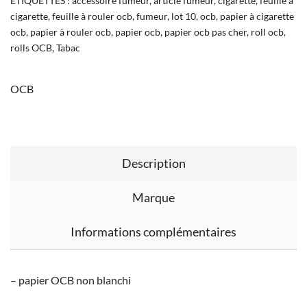
ÉTIQUETTES :
accessoire fumeur
,
article fumeur
,
cigarette
,
feuille à
cigarette
,
feuille à rouler ocb
,
fumeur
,
lot 10
,
ocb
,
papier à cigarette
ocb
,
papier à rouler ocb
,
papier ocb
,
papier ocb pas cher
,
roll ocb
,
rolls OCB
,
Tabac
OCB
Description
Marque
Informations complémentaires
– papier OCB non blanchi