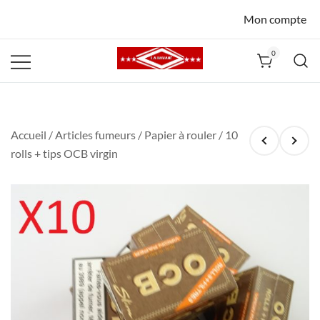
Mon compte
0
La Havane
Nîmes
Accueil
/
Articles fumeurs
/
Papier à rouler
/ 10
rolls + tips OCB virgin