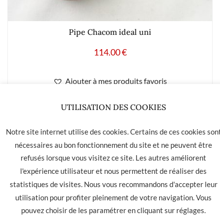
Pipe Chacom ideal uni
114.00
€
Ajouter à mes produits favoris
UTILISATION DES COOKIES
Notre site internet utilise des cookies. Certains de ces cookies son
LA HAVANE 40 bis rue des Tilleuls 30900 NIMES - Tél: 04 66
nécessaires au bon fonctionnement du site et ne peuvent être
05 01 31
refusés lorsque vous visitez ce site. Les autres améliorent
l'expérience utilisateur et nous permettent de réaliser des
Contact
CGU
CGV
statistiques de visites. Nous vous recommandons d'accepter leur
utilisation pour profiter pleinement de votre navigation. Vous
pouvez choisir de les paramétrer en cliquant sur
réglages
.