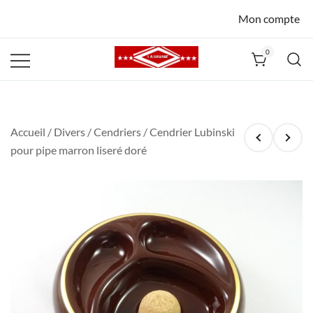
Mon compte
0
La Havane
Nîmes
Accueil
/
Divers
/
Cendriers
/ Cendrier Lubinski
pour pipe marron liseré doré