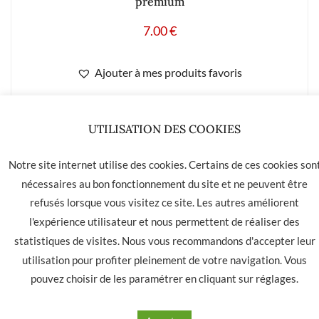
premium
7.00
€
Ajouter à mes produits favoris
UTILISATION DES COOKIES
LA HAVANE 40 bis rue des Tilleuls 30900 NIMES - Tél: 04 66
Notre site internet utilise des cookies. Certains de ces cookies son
05 01 31
nécessaires au bon fonctionnement du site et ne peuvent être
refusés lorsque vous visitez ce site. Les autres améliorent
Contact
CGU
CGV
l'expérience utilisateur et nous permettent de réaliser des
statistiques de visites. Nous vous recommandons d'accepter leur
utilisation pour profiter pleinement de votre navigation. Vous
pouvez choisir de les paramétrer en cliquant sur
réglages
.