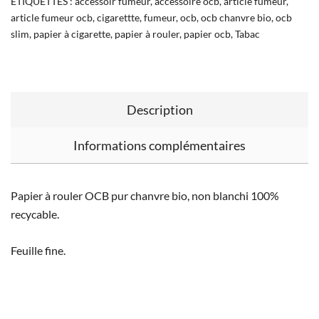
ÉTIQUETTES :
accessoir fumeur
,
accessoire ocb
,
article fumeur
,
article fumeur ocb
,
cigarettte
,
fumeur
,
ocb
,
ocb chanvre bio
,
ocb
slim
,
papier à cigarette
,
papier à rouler
,
papier ocb
,
Tabac
Description
Informations complémentaires
Papier à rouler OCB pur chanvre bio, non blanchi 100%
recycable.
Feuille fine.