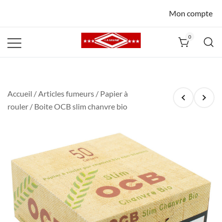
Mon compte
0
La Havane
Nîmes
Accueil
/
Articles fumeurs
/
Papier à
rouler
/ Boite OCB slim chanvre bio