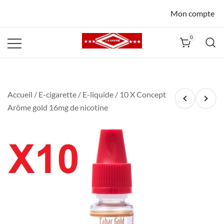
Mon compte
0
La Havane
Nîmes
Accueil
/
E-cigarette
/
E-liquide
/ 10 X Concept
Arôme gold 16mg de nicotine