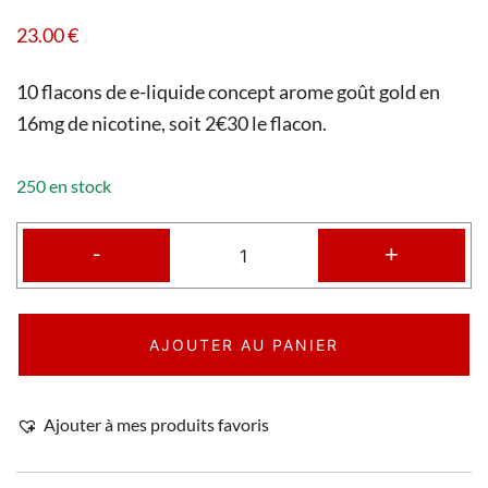
23.00
€
10 flacons de e-liquide concept arome goût gold en
16mg de nicotine, soit 2€30 le flacon.
250 en stock
-
+
AJOUTER AU PANIER
Ajouter à mes produits favoris