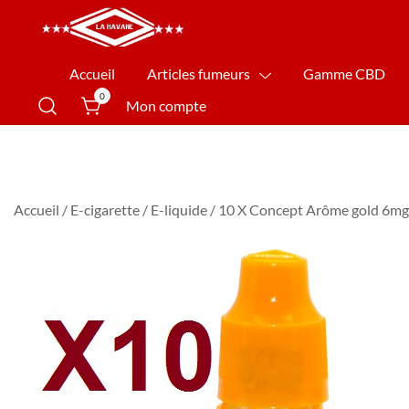
La Havane Nîmes
Accueil
Articles fumeurs
Gamme CBD
0
Mon compte
Accueil
/
E-cigarette
/
E-liquide
/ 10 X Concept Arôme gold 6mg