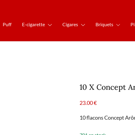
Puff
E-cigarette
Cigares
Briquets
P
10 X Concept A
23.00
€
10 flacons Concept Arôm
701 en stock