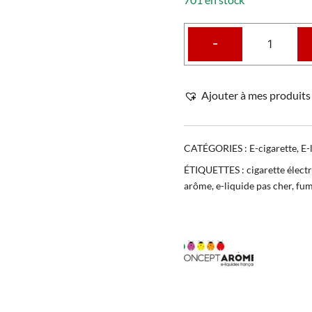
-
Ajouter à mes produits 
CATÉGORIES :
E-cigarette
,
E-
ÉTIQUETTES :
cigarette élect
arôme
,
e-liquide pas cher
,
fu