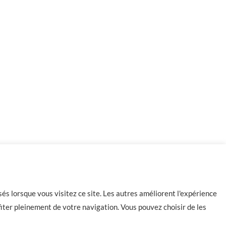
-
+
701 en stock
Ajouter au panier
és lorsque vous visitez ce site. Les autres améliorent l'expérience
iter pleinement de votre navigation. Vous pouvez choisir de les
Contact
CGU
CGV