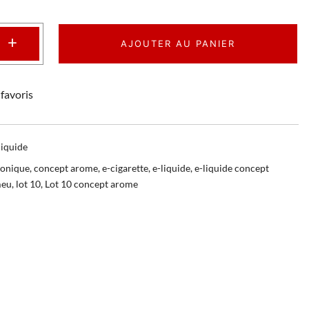
+
AJOUTER AU PANIER
favoris
liquide
ronique
,
concept arome
,
e-cigarette
,
e-liquide
,
e-liquide concept
meu
,
lot 10
,
Lot 10 concept arome