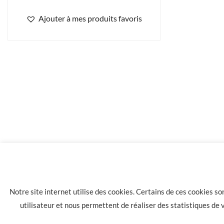
Ajouter à mes produits favoris
23.00
€
10 X Concept Arôme gold 6mg
Notre site internet utilise des cookies. Certains de ces cookies s
utilisateur et nous permettent de réaliser des statistiques de
LA HAVANE 40 bis rue des Tilleuls 30900 NIMES - Tél: 04 66 05