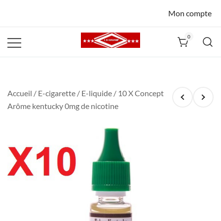
Mon compte
0
La Havane
Nîmes
Accueil
/
E-cigarette
/
E-liquide
/ 10 X Concept
Arôme kentucky 0mg de nicotine