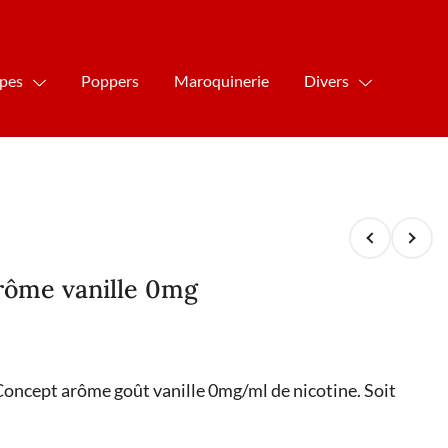
ipes
Poppers
Maroquinerie
Divers
rôme vanille 0mg
 Concept arôme goût vanille 0mg/ml de nicotine. Soit