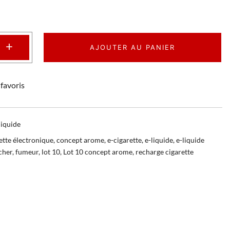
+
AJOUTER AU PANIER
favoris
liquide
ette électronique
,
concept arome
,
e-cigarette
,
e-liquide
,
e-liquide
cher
,
fumeur
,
lot 10
,
Lot 10 concept arome
,
recharge cigarette