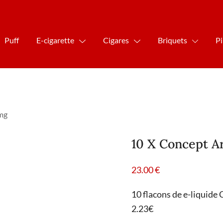
Puff
E-cigarette
Cigares
Briquets
P
0mg
10 X Concept A
23.00
€
10 flacons de e-liquide
2.23€