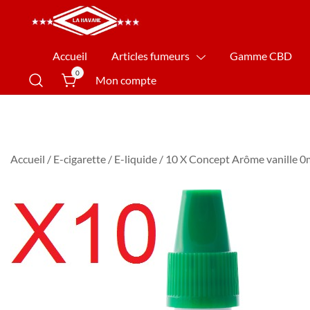
La Havane Nîmes
Accueil
Articles fumeurs
Gamme CBD
0
Mon compte
Accueil
/
E-cigarette
/
E-liquide
/ 10 X Concept Arôme vanille 