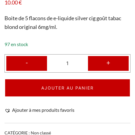
10.00
€
Boite de 5 flacons de e-liquide silver cig goût tabac
blond original 6mg/ml.
97 en stock
-
+
AJOUTER AU PANIER
Ajouter à mes produits favoris
CATÉGORIE :
Non classé