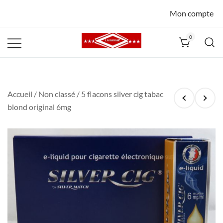
Mon compte
0
La Havane
Nîmes
Accueil
/
Non classé
/ 5 flacons silver cig tabac
blond original 6mg