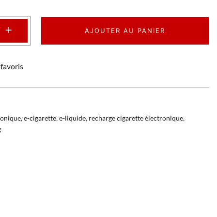
+
AJOUTER AU PANIER
favoris
ronique
,
e-cigarette
,
e-liquide
,
recharge cigarette électronique
,
g