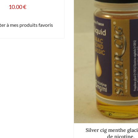
10.00
€
er à mes produits favoris
Silver cig menthe glac
de nicotine.