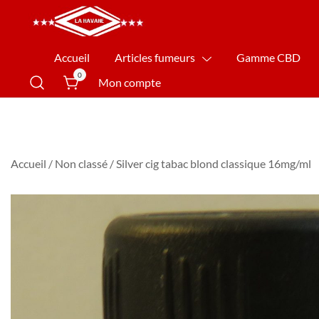
La Havane Nîmes
Accueil
Articles fumeurs
Gamme CBD
0
Mon compte
Accueil
/
Non classé
/ Silver cig tabac blond classique 16mg/ml