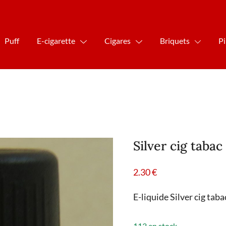
Puff
E-cigarette
Cigares
Briquets
P
Silver cig taba
2.30
€
E-liquide Silver cig tab
113 en stock