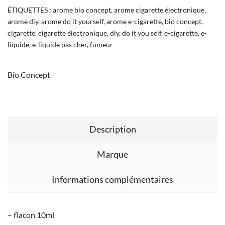
ÉTIQUETTES :
arome bio concept
,
arome cigarette électronique
,
arome diy
,
arome do it yourself
,
arome e-cigarette
,
bio concept
,
cigarette
,
cigarette électronique
,
diy
,
do it you self
,
e-cigarette
,
e-
liquide
,
e-liquide pas cher
,
fumeur
Bio Concept
Description
Marque
Informations complémentaires
– flacon 10ml