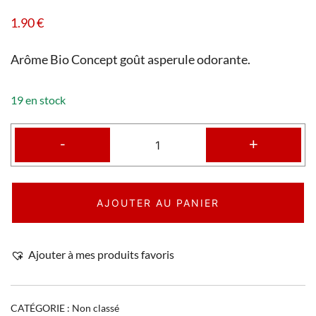
1.90
€
Arôme Bio Concept goût asperule odorante.
19 en stock
-
+
AJOUTER AU PANIER
Ajouter à mes produits favoris
CATÉGORIE :
Non classé