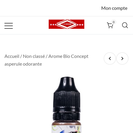
Mon compte
0
La Havane
Nîmes
Accueil
/
Non classé
/ Arome Bio Concept
asperule odorante