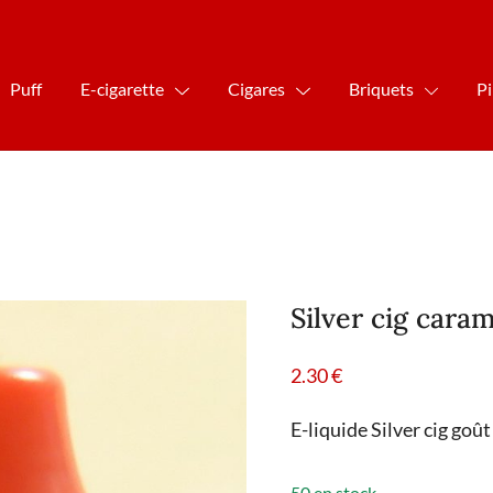
Puff
E-cigarette
Cigares
Briquets
P
Silver cig caram
2.30
€
E-liquide Silver cig goû
50 en stock