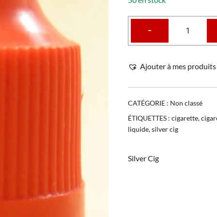
-
Ajouter à mes produits 
CATÉGORIE :
Non classé
ÉTIQUETTES :
cigarette
,
cigar
liquide
,
silver cig
Silver Cig