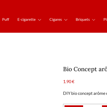
Puff
E-cigarette
Cigares
Briquets
P
Bio Concept ar
1.90
€
DIY bio concept arôme 