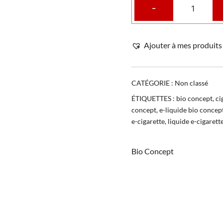
-
Ajouter à mes produits 
CATÉGORIE :
Non classé
ÉTIQUETTES :
bio concept
,
ci
concept
,
e-liquide bio concep
e-cigarette
,
liquide e-cigarett
Bio Concept