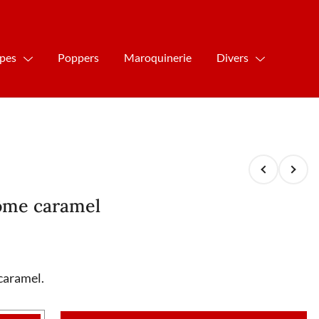
ipes
Poppers
Maroquinerie
Divers
ôme caramel
caramel.