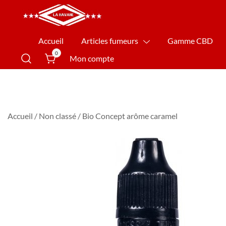
La Havane Nîmes
Accueil
Articles fumeurs
Gamme CBD
0
Mon compte
Accueil
/
Non classé
/ Bio Concept arôme caramel