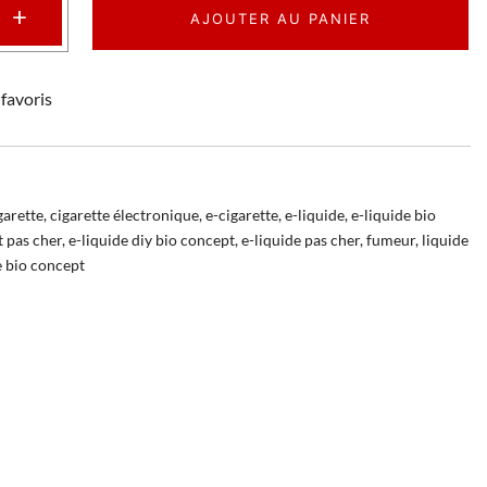
+
AJOUTER AU PANIER
favoris
garette
,
cigarette électronique
,
e-cigarette
,
e-liquide
,
e-liquide bio
t pas cher
,
e-liquide diy bio concept
,
e-liquide pas cher
,
fumeur
,
liquide
e bio concept