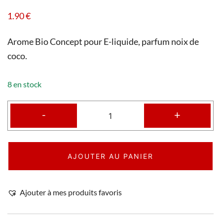
1.90
€
Arome Bio Concept pour E-liquide, parfum noix de
coco.
8 en stock
-
+
AJOUTER AU PANIER
Ajouter à mes produits favoris