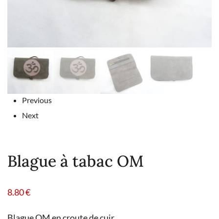
Previous
Next
Blague à tabac OM
8.80
€
Blague OM en croute de cuir.