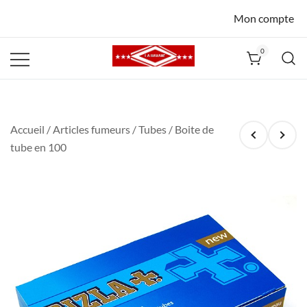
Mon compte
0
La Havane
Nîmes
Accueil
/
Articles fumeurs
/
Tubes
/ Boite de
tube en 100