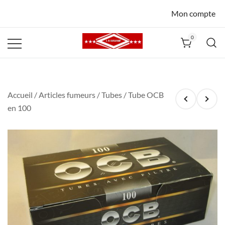
Mon compte
0
La Havane
Nîmes
Accueil
/
Articles fumeurs
/
Tubes
/ Tube OCB
en 100