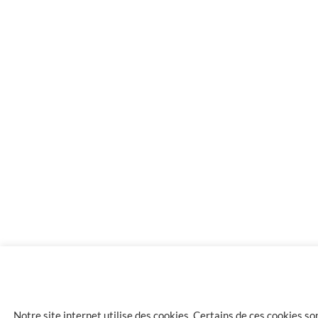
5.20
€
Briquet CHAMP camouflage gris
Notre site internet utilise des cookies. Certains de ces cookies s