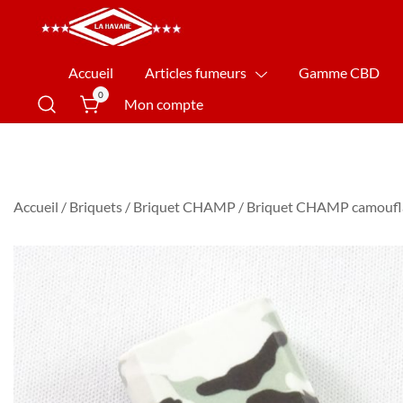
La Havane Nîmes
Accueil
Articles fumeurs
Gamme CBD
0
Mon compte
Accueil
/
Briquets
/
Briquet CHAMP
/ Briquet CHAMP camoufla