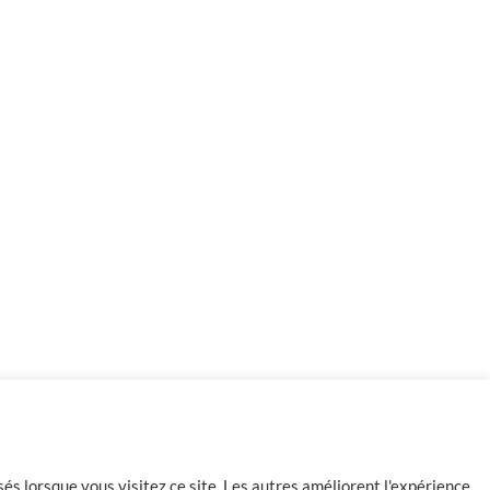
-
+
Ajouter au panier
és lorsque vous visitez ce site. Les autres améliorent l'expérience