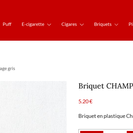
Puff
E-cigarette
Cigares
Briquets
P
ge gris
Briquet CHAMP 
5.20
€
Briquet en plastique Ch