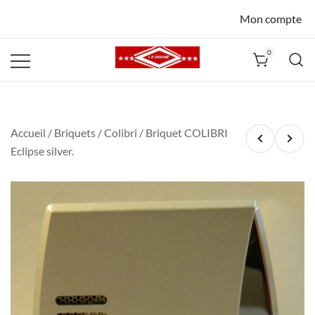
Mon compte
0
La Havane
Nîmes
Accueil
/
Briquets
/
Colibri
/ Briquet COLIBRI
Eclipse silver.