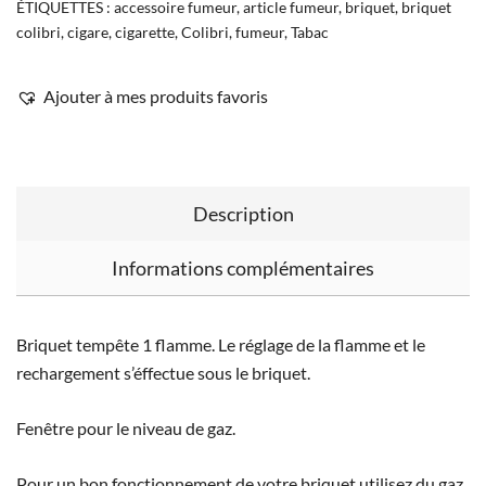
ÉTIQUETTES :
accessoire fumeur
,
article fumeur
,
briquet
,
briquet
colibri
,
cigare
,
cigarette
,
Colibri
,
fumeur
,
Tabac
Ajouter à mes produits favoris
Description
Informations complémentaires
Briquet tempête 1 flamme. Le réglage de la flamme et le
rechargement s’éffectue sous le briquet.
Fenêtre pour le niveau de gaz.
Pour un bon fonctionnement de votre briquet utilisez du gaz