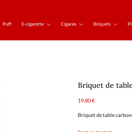
Puff
E-cigarette
Cigares
Briquets
P
Briquet de tabl
19.80
€
Briquet de table carbon
Rupture de stock