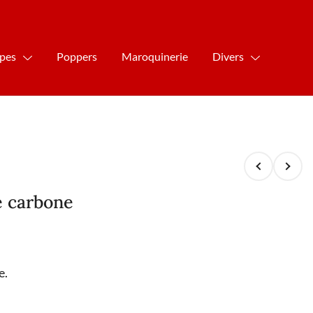
ipes
Poppers
Maroquinerie
Divers
e carbone
e.