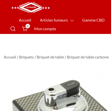
La Havane Nîmes
Accueil
Articles fumeurs
Gamme CBD
0
Mon compte
Accueil
/
Briquets
/
Briquet de table
/ Briquet de table carbone