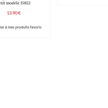
etit modèle 15852
13.90
€
er à mes produits favoris