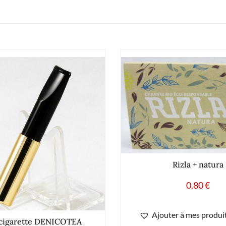
Rizla + natura
0.80
€
Ajouter à mes produit
cigarette DENICOTEA