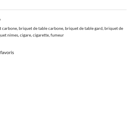
e
t carbone
,
briquet de table carbone
,
briquet de table gard
,
briquet de
quet nimes
,
cigare
,
cigarette
,
fumeur
favoris