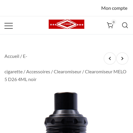
Mon compte
0
La Havane
Nîmes
Accueil
/
E-
cigarette
/
Accessoires
/
Clearomiseur
/ Clearomiseur MELO
5 D26 4ML noir