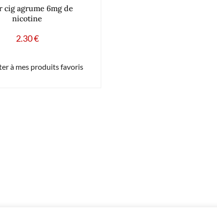
er cig agrume 6mg de
nicotine
2.30
€
er à mes produits favoris