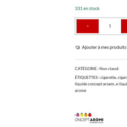
331 en stock
-
Ajouter à mes produits 
CATÉGORIE :
Non classé
ÉTIQUETTES :
cigarette
,
cigar
liquide concept aroem
,
e-liq
arome