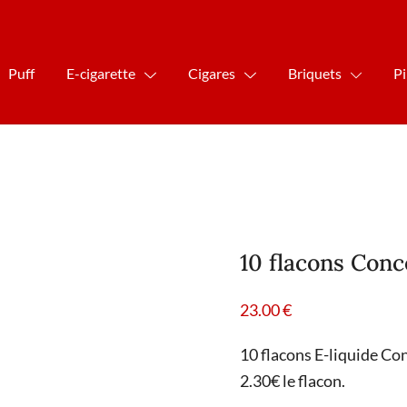
Puff
E-cigarette
Cigares
Briquets
P
10 flacons Con
23.00
€
10 flacons E-liquide Co
2.30€ le flacon.