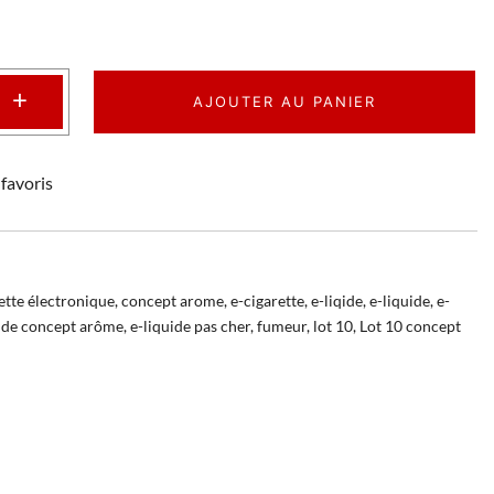
+
AJOUTER AU PANIER
favoris
ette électronique
,
concept arome
,
e-cigarette
,
e-liqide
,
e-liquide
,
e-
uide concept arôme
,
e-liquide pas cher
,
fumeur
,
lot 10
,
Lot 10 concept