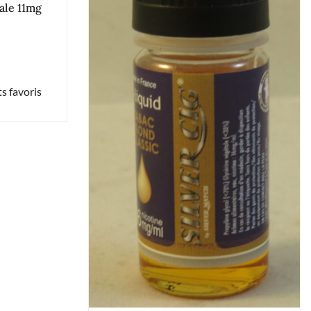
ale 11mg
s favoris