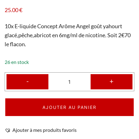
25.00
€
10x E-liquide Concept Arôme Angel goût yahourt
glacé,pêche,abricot en 6mg/ml de nicotine. Soit 2€70
le flacon.
26 en stock
-
+
AJOUTER AU PANIER
Ajouter à mes produits favoris