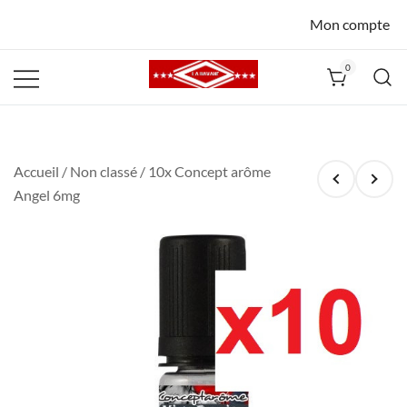
Mon compte
0
La Havane
Nîmes
Accueil
/
Non classé
/ 10x Concept arôme
Angel 6mg