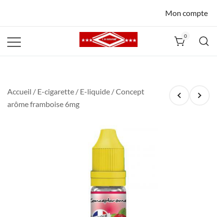
Mon compte
0
La Havane
Nîmes
Accueil
/
E-cigarette
/
E-liquide
/ Concept
arôme framboise 6mg