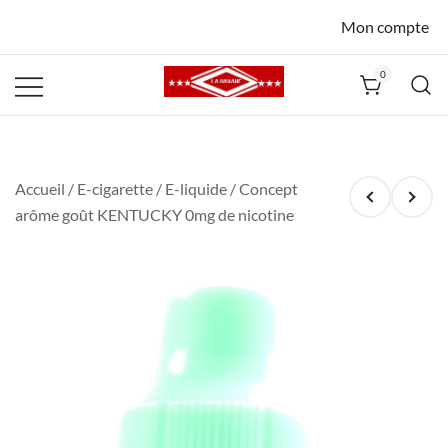
Mon compte
0
La Havane
Nîmes
Accueil
/
E-cigarette
/
E-liquide
/ Concept
arôme goût KENTUCKY 0mg de nicotine