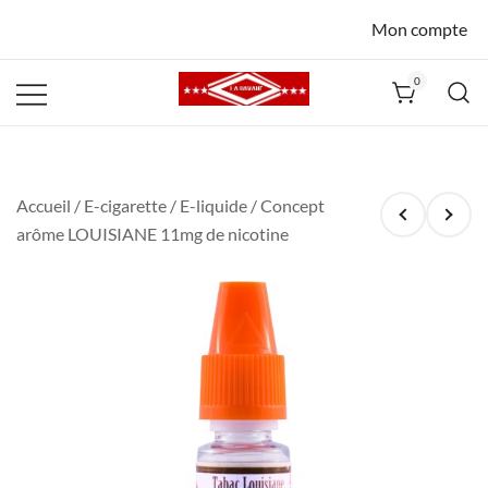
Mon compte
0
La Havane
Nîmes
Accueil
/
E-cigarette
/
E-liquide
/ Concept
arôme LOUISIANE 11mg de nicotine