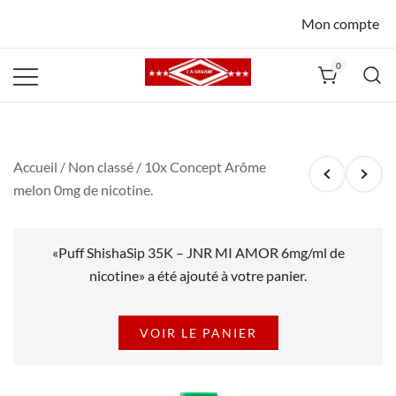
Mon compte
0
La Havane
Nîmes
Accueil
/
Non classé
/ 10x Concept Arôme
melon 0mg de nicotine.
«Puff ShishaSip 35K – JNR MI AMOR 6mg/ml de
nicotine» a été ajouté à votre panier.
VOIR LE PANIER