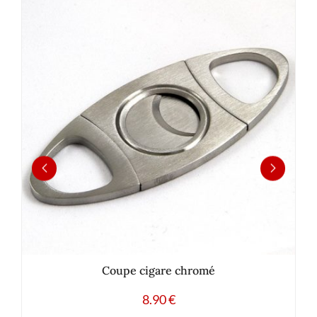
Coupe cigare chromé
8.90
€