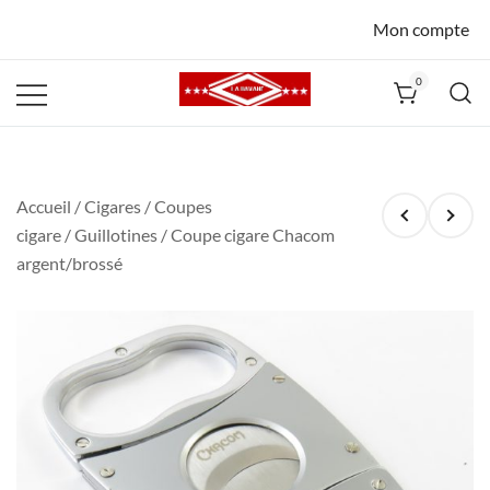
Mon compte
0
La Havane
Nîmes
Accueil
/
Cigares
/
Coupes
cigare
/
Guillotines
/ Coupe cigare Chacom
argent/brossé