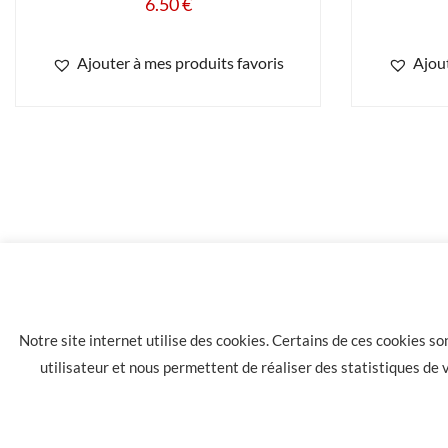
6.50
€
Ajouter à mes produits favoris
Ajout
1.20
€
Charbon pour narguilé
Notre site internet utilise des cookies. Certains de ces cookies s
utilisateur et nous permettent de réaliser des statistiques de
LA HAVANE 40 bis rue des Tilleuls 30900 NIMES - Tél: 04 66 05