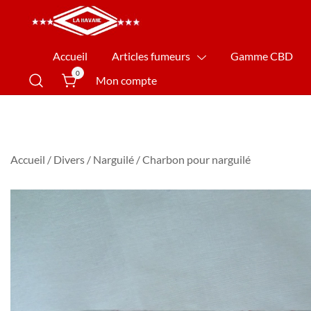
La Havane Nîmes
Accueil
Articles fumeurs
Gamme CBD
0
Mon compte
Accueil
/
Divers
/
Narguilé
/ Charbon pour narguilé