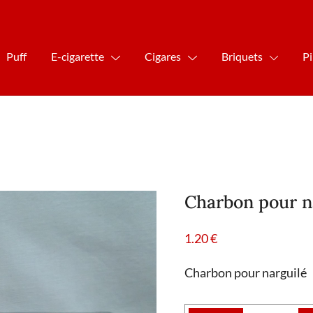
Puff
E-cigarette
Cigares
Briquets
P
Charbon pour n
1.20
€
Charbon pour narguilé