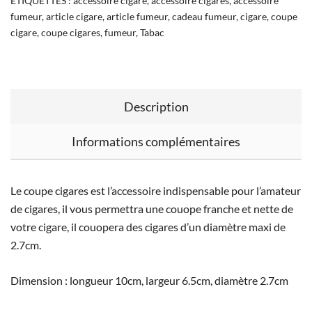
ÉTIQUETTES :
accessoire cigare
,
accessoire cigares
,
accessoire
fumeur
,
article cigare
,
article fumeur
,
cadeau fumeur
,
cigare
,
coupe
cigare
,
coupe cigares
,
fumeur
,
Tabac
Description
Informations complémentaires
Le coupe cigares est l’accessoire indispensable pour l’amateur
de cigares, il vous permettra une couope franche et nette de
votre cigare, il couopera des cigares d’un diamètre maxi de
2.7cm.
Dimension : longueur 10cm, largeur 6.5cm, diamètre 2.7cm