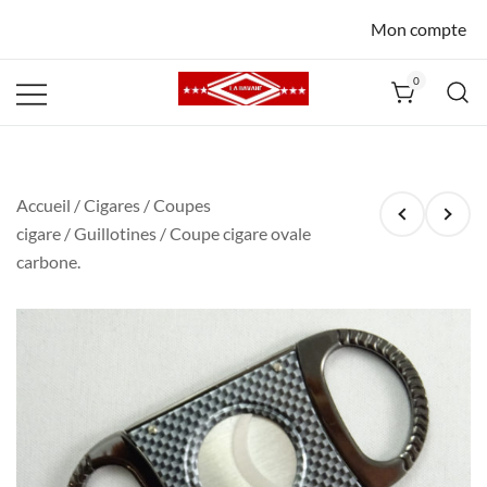
Mon compte
0
La Havane
Nîmes
Accueil
/
Cigares
/
Coupes
cigare
/
Guillotines
/ Coupe cigare ovale
carbone.